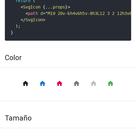
return
(
<
SvgIcon
{
...
props
}
>
<
path
d
=
"
M10 20v-6h4v6h5v-8h3L12 3 2 12h3v8z
</
SvgIcon
>
)
;
}
Color
Tamaño