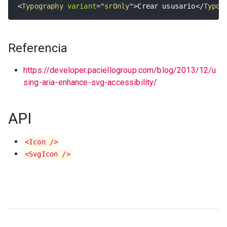
<
Typography
variant
=
"
srOnly
"
>
Crear ususario
</
Typog
Referencia
https://developer.paciellogroup.com/blog/2013/12/u
sing-aria-enhance-svg-accessibility/
API
<Icon />
<SvgIcon />