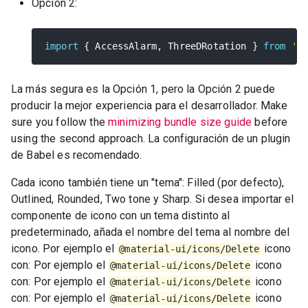
Opción 2:
import
{
 AccessAlarm
,
 ThreeDRotation 
}
from
'@
La más segura es la Opción 1, pero la Opción 2 puede
producir la mejor experiencia para el desarrollador. Make
sure you follow the
minimizing bundle size guide
before
using the second approach. La configuración de un plugin
de Babel es recomendado.
Cada icono también tiene un "tema": Filled (por defecto),
Outlined, Rounded, Two tone y Sharp. Si desea importar el
componente de icono con un tema distinto al
predeterminado, añada el nombre del tema al nombre del
icono. Por ejemplo el
icono
@material-ui/icons/Delete
con: Por ejemplo el
icono
@material-ui/icons/Delete
con: Por ejemplo el
icono
@material-ui/icons/Delete
con: Por ejemplo el
icono
@material-ui/icons/Delete