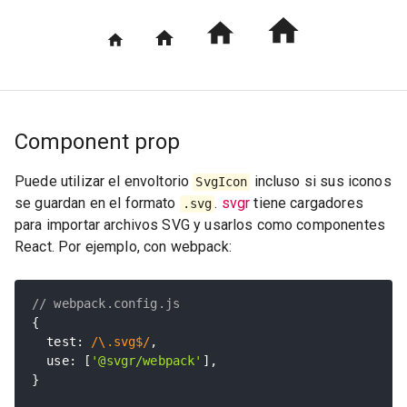
Component prop
Puede utilizar el envoltorio
incluso si sus iconos
SvgIcon
se guardan en el formato
.
svgr
tiene cargadores
.svg
para importar archivos SVG y usarlos como componentes
React. Por ejemplo, con webpack:
// webpack.config.js
{
  test
:
/\.svg$/
,
  use
:
[
'@svgr/webpack'
]
,
}