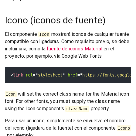
Icono (iconos de fuente)
El componente
mostrará iconos de cualquier fuente
Icon
compatible con ligaduras. Como requisito previo, se debe
incluir una, como la
fuente de iconos Material
en el
proyecto, por ejemplo, vía Google Web Fonts:
<
link
rel
=
"
stylesheet
"
href
=
"
https://fonts.googlea
will set the correct class name for the Material icon
Icon
font. For other fonts, you must supply the class name
using the Icon component's
property.
className
Para usar un icono, simplemente se envuelve el nombre
del icono (ligadura de la fuente) con el componente
Icono
, por ejemplo: