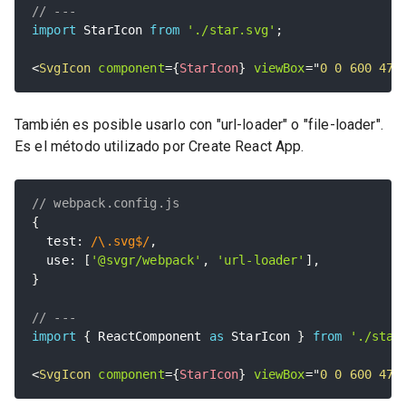
// ---
import
 StarIcon 
from
'./star.svg'
;
<
SvgIcon
component
=
{
StarIcon
}
viewBox
=
"
0 0 600 476
También es posible usarlo con "url-loader" o "file-loader".
Es el método utilizado por Create React App.
// webpack.config.js
{
  test
:
/\.svg$/
,
  use
:
[
'@svgr/webpack'
,
'url-loader'
]
,
}
// ---
import
{
 ReactComponent 
as
 StarIcon 
}
from
'./star
<
SvgIcon
component
=
{
StarIcon
}
viewBox
=
"
0 0 600 476