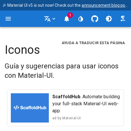
🎉 Material UI v5 is out now! Check out the
announcement blog post
1
AYUDA A TRADUCIR ESTA PÁGINA
Iconos
Guía y sugerencias para usar iconos
con Material-UI.
ScaffoldHub
. Automate building
your full-stack Material-UI web-
app.
ad by
Material-UI