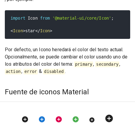
import
 Icon 
from
'@material-ui/core/Icon'
;
<
Icon
>
star
</
Icon
>
Por defecto, un Icono heredará el color del texto actual.
Opcionalmente, se puede cambiar el color usando uno de
los atributos del color del tema:
,
,
primary
secondary
,
&
.
action
error
disabled
Fuente de iconos Material
add_circle
add_circle
add_circle
add_circle
add_circle
add_circle