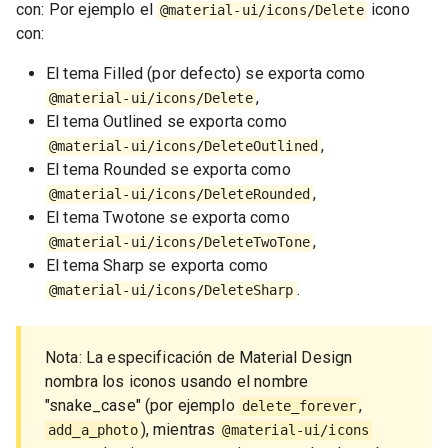
con: Por ejemplo el
icono
@material-ui/icons/Delete
con:
El tema Filled (por defecto) se exporta como
,
@material-ui/icons/Delete
El tema Outlined se exporta como
,
@material-ui/icons/DeleteOutlined
El tema Rounded se exporta como
,
@material-ui/icons/DeleteRounded
El tema Twotone se exporta como
,
@material-ui/icons/DeleteTwoTone
El tema Sharp se exporta como
.
@material-ui/icons/DeleteSharp
Nota: La especificación de Material Design
nombra los iconos usando el nombre
"snake_case" (por ejemplo
,
delete_forever
), mientras
add_a_photo
@material-ui/icons