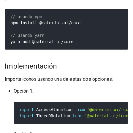
// usando npm
npm install @material
-
ui
/
core

// usando yarn
yarn add @material
-
ui
/
core
Implementación
Importa iconos usando una de estas dos opciones:
Opción 1:
import
 AccessAlarmIcon 
from
'@material-ui/icon
import
 ThreeDRotation 
from
'@material-ui/icons