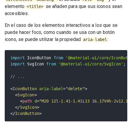
elemento
se añaden para que sus iconos sean
<title>
accesibles.
En el caso de los elementos interactivos a los que se
puede hacer foco, como cuando se usa con un botón
icono, se puede utilizar la propiedad
:
aria-label
import
 IconButton 
from
'@material-ui/core/IconButt
import
 SvgIcon 
from
'@material-ui/core/SvgIcon'
;
// ...
<
IconButton
aria-label
=
"
delete
"
>
<
SvgIcon
>
<
path
d
=
"
M20 12l-1.41-1.41L13 16.17V4h-2v12.17
</
SvgIcon
>
</
IconButton
>