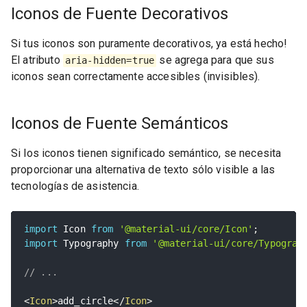
Iconos de Fuente Decorativos
Si tus iconos son puramente decorativos, ya está hecho!
El atributo
se agrega para que sus
aria-hidden=true
iconos sean correctamente accesibles (invisibles).
Iconos de Fuente Semánticos
Si los iconos tienen significado semántico, se necesita
proporcionar una alternativa de texto sólo visible a las
tecnologías de asistencia.
import
 Icon 
from
'@material-ui/core/Icon'
;
import
 Typography 
from
'@material-ui/core/Typograp
// ...
<
Icon
>
add_circle
</
Icon
>