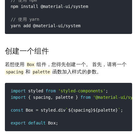
// 使用 npm
npm install @material
-
ui
/
system

// 使用 yarn
yarn add @material
-
ui
/
system
创建一个组件
若想使用
组件，您得先创建一个。 首先，请将一个
Box
和
函数加入样式的参数。
spacing
palette
import
 styled 
from
'styled-components'
;
import
{
 spacing
,
 palette 
}
from
'@material-ui/sys
const
 Box 
=
 styled
.
div
`
${
spacing
}
${
palette
}
`
;
export
default
 Box
;