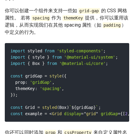
你可以创建一个组件来支持一些如
的 CSS 网格
grid-gap
属性。 若将
作为
提供，你可以重用该
spacing
themeKey
逻辑，从而实现我们在其他 spacing 属性（如
）
padding
中定义的行为。
import
 styled 
from
'styled-components'
;
import
{
 style 
}
from
'@material-ui/system'
;
import
{
 Box 
}
from
'@material-ui/core'
;
const
 gridGap 
=
style
(
{
  prop
:
'gridGap'
,
  themeKey
:
'spacing'
,
}
)
;
const
 Grid 
=
styled
(
Box
)
`
${
gridGap
}
`
;
const
 example 
=
<
Grid
display
=
"
grid
"
gridGap
=
{
[
2
,
你还可以同时添加
和
来自定义属性名
prop
cssProperty