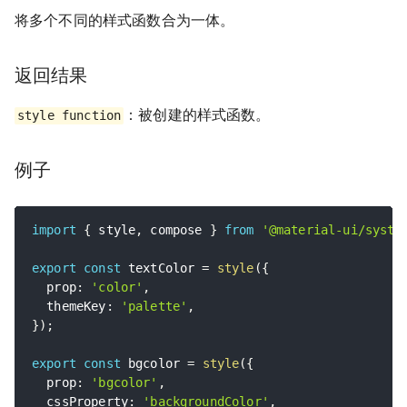
将多个不同的样式函数合为一体。
返回结果
：被创建的样式函数。
style function
例子
import
{
 style
,
 compose 
}
from
'@material-ui/syste
export
const
 textColor 
=
style
(
{
  prop
:
'color'
,
  themeKey
:
'palette'
,
}
)
;
export
const
 bgcolor 
=
style
(
{
  prop
:
'bgcolor'
,
  cssProperty
:
'backgroundColor'
,