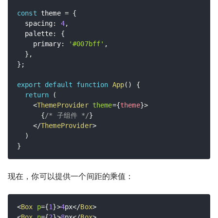
const
 theme 
=
{
  spacing
:
4
,
  palette
:
{
    primary
:
'#007bff'
,
}
,
}
;
export
default
function
App
(
)
{
return
(
<
ThemeProvider
theme
=
{
theme
}
>
{
/* 子组件 */
}
</
ThemeProvider
>
)
}
现在，你可以提供一个间距的乘值：
<
Box
p
=
{
1
}
>
4
px
</
Box
>
<
Box
p
=
{
2
}
>
8
px
</
Box
>