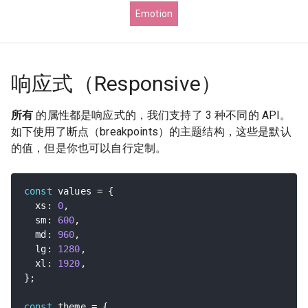
Emotion
响应式（Responsive）
所有
的属性都是响应式的，我们支持了 3 种不同的 API。
如下使用了断点（breakpoints）的主题结构，这些是默认
的值，但是你也可以自行定制。
const
 values 
=
{
  xs
:
0
,
  sm
:
600
,
  md
:
960
,
  lg
:
1280
,
  xl
:
1920
,
}
;
const
 theme 
=
{