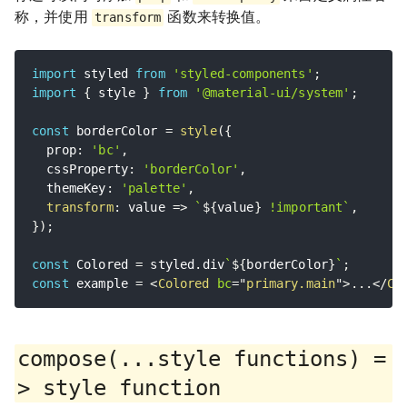
称，并使用
函数来转换值。
transform
import
 styled 
from
'styled-components'
;
import
{
 style 
}
from
'@material-ui/system'
;
const
 borderColor 
=
style
(
{
  prop
:
'bc'
,
  cssProperty
:
'borderColor'
,
  themeKey
:
'palette'
,
transform
:
value
=>
`
${
value
}
 !important
`
,
}
)
;
const
 Colored 
=
 styled
.
div
`
${
borderColor
}
`
;
const
 example 
=
<
Colored
bc
=
"
primary.main
"
>
...
</
Co
compose(...style functions) =
> style function