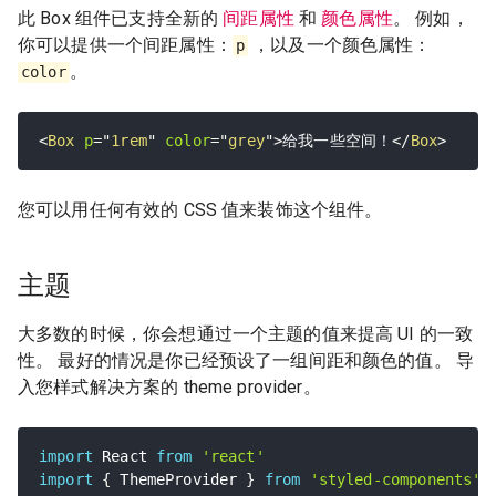
此 Box 组件已支持全新的
间距属性
和
颜色属性
。 例如，
你可以提供一个间距属性：
，以及一个颜色属性：
p
。
color
<
Box
p
=
"
1rem
"
color
=
"
grey
"
>
给我一些空间！
</
Box
>
您可以用任何有效的 CSS 值来装饰这个组件。
主题
大多数的时候，你会想通过一个主题的值来提高 UI 的一致
性。 最好的情况是你已经预设了一组间距和颜色的值。 导
入您样式解决方案的 theme provider。
import
 React 
from
'react'
import
{
 ThemeProvider 
}
from
'styled-components'