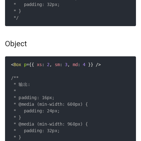
 *   padding: 32px;

 * }

 */
Object
<
Box
p
=
{
{
 xs
:
2
,
 sm
:
3
,
 md
:
4
}
}
/>
/**

 * 输出:

 *

 * padding: 16px;

 * @media (min-width: 600px) {

 *   padding: 24px;

 * }

 * @media (min-width: 960px) {

 *   padding: 32px;

 * }
