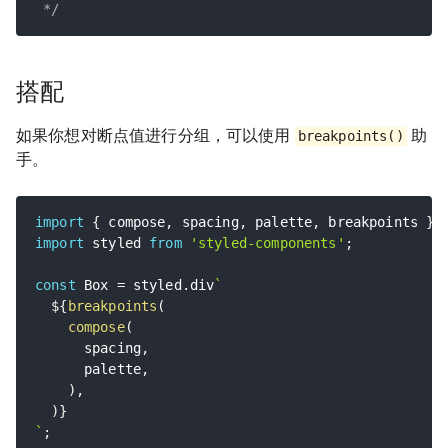
 */
搭配
如果你想对断点值进行分组，可以使用
助
breakpoints()
手。
import
{
 compose
,
 spacing
,
 palette
,
 breakpoints 
}
import
 styled 
from
'styled-components'
;
const
 Box 
=
 styled
.
div
`
${
breakpoints
(
compose
(
      spacing
,
      palette
,
)
,
)
}
`
;