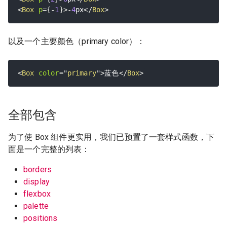
<
Box
p
=
{
-
1
}
>
-
4
px
</
Box
>
以及一个主要颜色（primary color）：
<
Box
color
=
"
primary
"
>
蓝色
</
Box
>
全部包含
为了使 Box 组件更实用，我们已预置了一套样式函数，下
面是一个完整的列表：
borders
display
flexbox
palette
positions