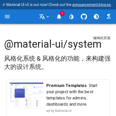
🎉 Material UI v5 is out now! Check out the
announcement blog post
1
编辑此页面
@material-ui/system
风格化系统 & 风格化的功能，来构建强
大的设计系统。
Premium Templates
. Start
your project with the best
templates for admins,
dashboards and more.
ad by
Material-UI