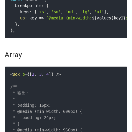
  breakpoints
:
{
    keys
:
[
'xs'
,
'sm'
,
'md'
,
'lg'
,
'xl'
]
,
up
:
key
=>
`
@media (min-width:
${
values
[
key
]
}
px
}
,
}
;
Array
<
Box
p
=
{
[
2
,
3
,
4
]
}
/>
/**

 * 输出:

 *

 * padding: 16px;

 * @media (min-width: 600px) {

 *   padding: 24px;

 * }

 * @media (min-width: 960px) {
