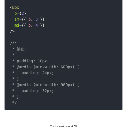
<
Box
p
=
{
2
}
sm
=
{
{
 p
:
3
}
}
md
=
{
{
 p
:
4
}
}
/>
/**

 * 输出:

 *

 * padding: 16px;

 * @media (min-width: 600px) {

 *   padding: 24px;

 * }

 * @media (min-width: 960px) {

 *   padding: 32px;

 * }

 */