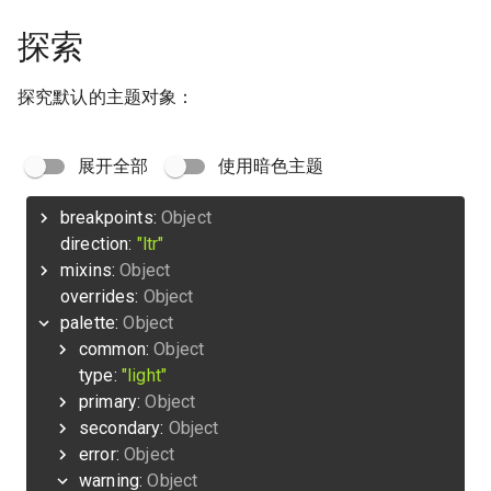
探索
探究默认的主题对象：
展开全部
使用暗色主题
breakpoints:
Object
direction:
"ltr"
mixins:
Object
overrides:
Object
palette:
Object
common:
Object
type:
"light"
primary:
Object
secondary:
Object
error:
Object
warning:
Object