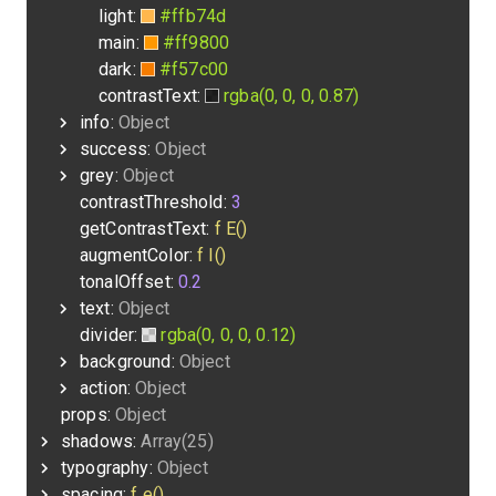
light:
#ffb74d
main:
#ff9800
dark:
#f57c00
contrastText:
rgba(0, 0, 0, 0.87)
info:
Object
success:
Object
grey:
Object
contrastThreshold:
3
getContrastText:
f E()
augmentColor:
f I()
tonalOffset:
0.2
text:
Object
divider:
rgba(0, 0, 0, 0.12)
background:
Object
action:
Object
props:
Object
shadows:
Array(25)
typography:
Object
spacing:
f e()