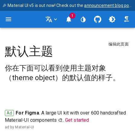
🎉 Material UI v5 is out now! Check out the
announcement blog post
1
编辑此页面
默认主题
你在下面可以看到使用主题对象
（theme object）的默认值的样子。
For Figma
. A large UI kit with over 600 handcrafted
Material-UI components 🎨.
ad by
Material-UI