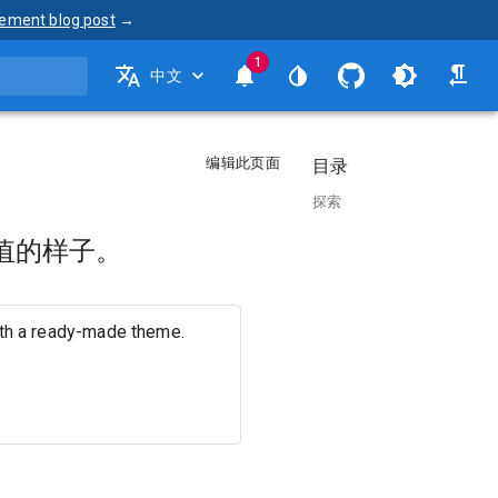
ement blog post
→
1
中文
编辑此页面
目录
探索
认值的样子。
ith a ready-made theme.