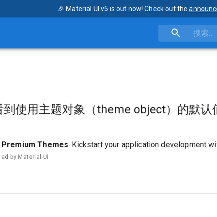
🎉 Material UI v5 is out now! Check out the
announc
使用主题对象（theme object）的默
Premium Themes
. Kickstart your application development w
ad by
Material-UI