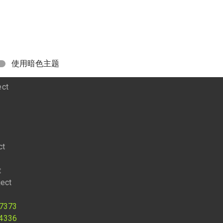
：
使用暗色主题
ect
t
ct
t
ject
7373
4336