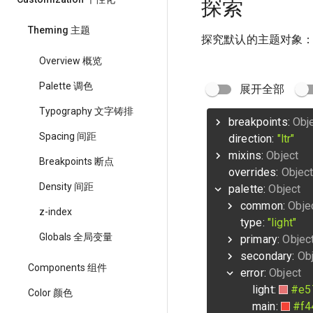
探索
Theming 主题
探究默认的主题对象
Overview 概览
Palette 调色
展开全部
Typography 文字铸排
breakpoints:
Obj
Spacing 间距
direction:
"ltr"
mixins:
Object
Breakpoints 断点
overrides:
Objec
Density 间距
palette:
Object
common:
Obje
z-index
type:
"light"
Globals 全局变量
primary:
Objec
secondary:
Ob
Components 组件
error:
Object
light:
#e5
Color 颜色
main:
#f4