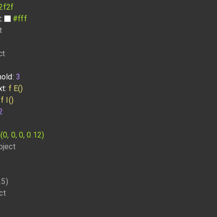
2f2f
t:
#fff
t
ct
hold:
3
xt:
f E()
:
f I()
2
(0, 0, 0, 0.12)
bject
25)
ct