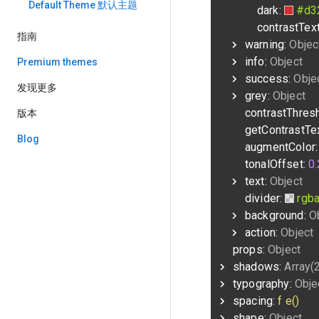
Default Theme 默认主题
dark:
#d3
contrastTex
指南
warning:
Objec
info:
Object
Premium themes
success:
Obje
发现更多
grey:
Object
contrastThres
版本
getContrastTe
Blog
augmentColor
tonalOffset:
0.
text:
Object
divider:
rgba
background:
O
action:
Object
props:
Object
shadows:
Array(
typography:
Obje
spacing:
f e()
shape:
Object