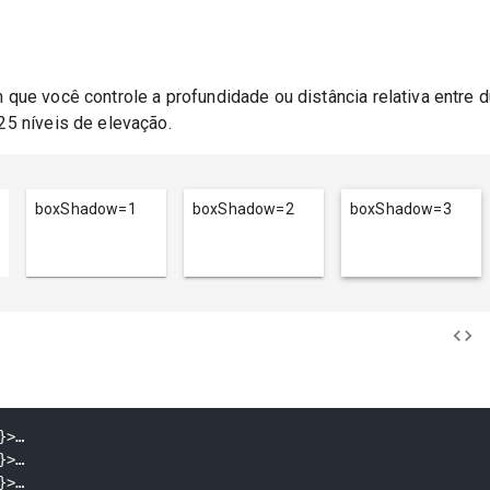
m que você controle a profundidade ou distância relativa entre 
 25 níveis de elevação.
boxShadow=
1
boxShadow=
2
boxShadow=
3
}
>
}
>
}
>