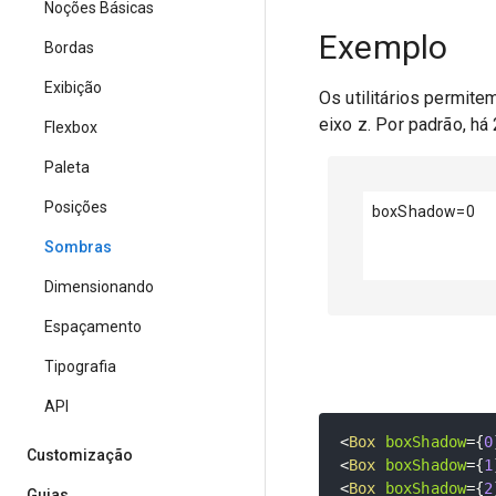
Noções Básicas
Exemplo
Bordas
Exibição
Os utilitários permite
eixo z. Por padrão, há
Flexbox
Paleta
Posições
boxShadow=
0
Sombras
Dimensionando
Espaçamento
Tipografia
API
<
Box
boxShadow
=
{
0
Customização
<
Box
boxShadow
=
{
1
<
Box
boxShadow
=
{
2
Guias