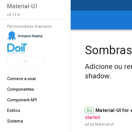
Material-UI
v4.12.4
Patrocinadores Diamante
Sombra
Adicione ou re
shadow.
Comece a usar
Componentes
Component API
Material-UI for 
Estilos
Sistema
ad by
Material-UI