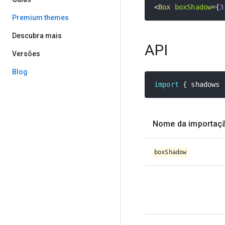
<
Box
boxShadow
=
{
3
Premium themes
Descubra mais
API
Versões
Blog
import
{
 shadows 
Nome da importaç
boxShadow