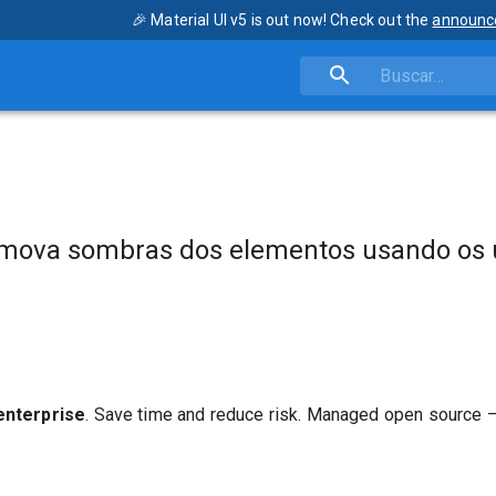
🎉 Material UI v5 is out now! Check out the
announc
s
mova sombras dos elementos usando os ut
enterprise
. Save time and reduce risk. Managed open source 