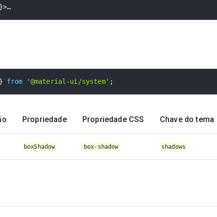
}
>
…
}
from
'@material-ui/system'
;
ão
Propriedade
Propriedade CSS
Chave do tema
boxShadow
box-shadow
shadows