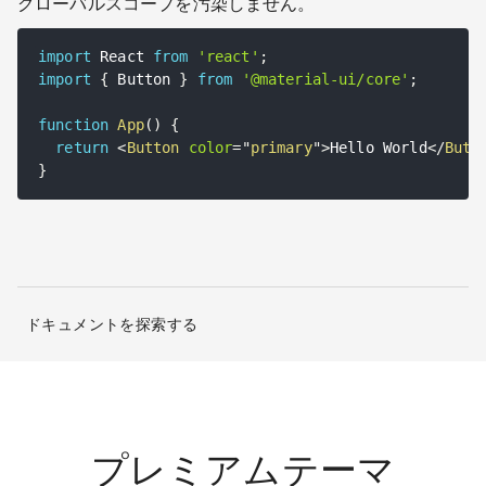
グローバルスコープを汚染しません。
import
 React 
from
'react'
;
import
{
 Button 
}
from
'@material-ui/core'
;
function
App
(
)
{
return
<
Button
color
=
"
primary
"
>
Hello World
</
Butt
}
ドキュメントを探索する
プレミアムテーマ