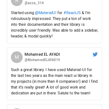
A
@azza_314
Started using
@MaterialUI
for
#ReactJS
& I'm
ridiculously impressed. They put a ton of work
into their documentation and their library is
incredibly user friendly. Was able to add a sidebar,
header, & modal quickly!
Mohamed EL AYADI
M
@MohamedELAYAD19
Such a great library. I have used Material-UI for
the last two years as the main react ui library in
my projects (in more than 4 companies!) and I find
that it's really great! A lot of good work and
dedication are put in there. Salute to the team!