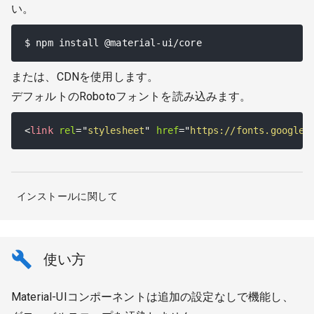
い。
$ npm install @material
-
ui
/
core
または、CDNを使用します。
デフォルトのRobotoフォントを読み込みます。
<
link
rel
=
"
stylesheet
"
href
=
"
https://fonts.googlea
インストールに関して
使い方
Material-UIコンポーネントは追加の設定なしで機能し、